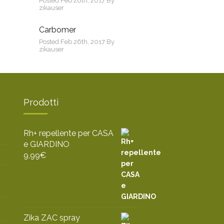
Posted Feb 26th, 2017 By
zikauser
Carbomer
Posted Feb 26th, 2017 By
zikauser
Prodotti
Rh+ repellente per CASA
e GIARDINO
9,99
€
Zika ZAC spray